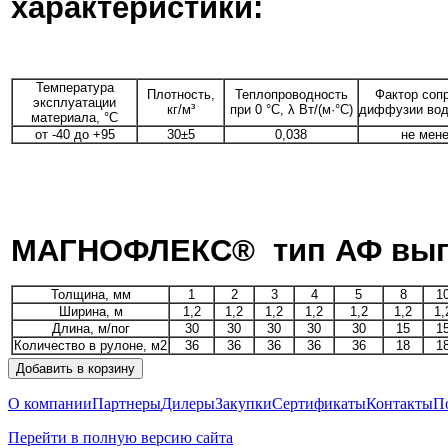
хара
Температура
Плотность,
Теплопроводность
Фактор соп
эксплуатации
кг/м³
при 0 °С, λ Вт/(м·°С)
диффузии водя
материала, °С
от -40 до +95
30±5
0,038
не мене
МАГНОФЛЕКС®
тип АФ вып
Толщина, мм
1
2
3
4
5
8
1
Ширина, м
1,2
1,2
1,2
1,2
1,2
1,2
1,
Длина, м/пог
30
30
30
30
30
15
1
Количество в рулоне, м2
36
36
36
36
36
18
1
О компании
Партнеры
Дилеры
Закупки
Сертификаты
Контакты
П
Перейти в полную версию сайта